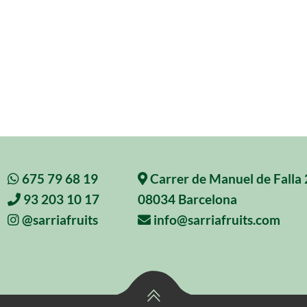
675 79 68 19
Carrer de Manuel de Falla 
93 203 10 17
08034 Barcelona
@sarriafruits
info@sarriafruits.com