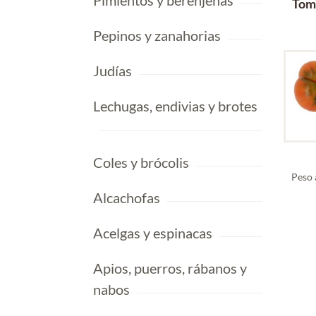
Pimientos y berenjenas
Tom
Pepinos y zanahorias
Judías
Lechugas, endivias y brotes
Coles y brócolis
Peso 
Alcachofas
Acelgas y espinacas
Apios, puerros, rábanos y
nabos