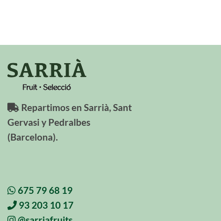
Repartimos en Sarrià, Sant
Gervasi y Pedralbes
(Barcelona).
675 79 68 19
93 203 10 17
@sarriafruits