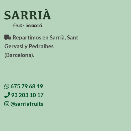
Repartimos en Sarrià, Sant
Gervasi y Pedralbes
(Barcelona).
675 79 68 19
93 203 10 17
@sarriafruits