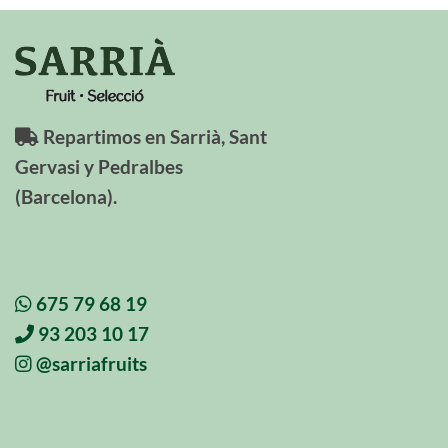
Repartimos en Sarrià, Sant
Gervasi y Pedralbes
(Barcelona).
675 79 68 19
93 203 10 17
@sarriafruits