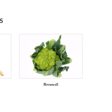
S
Broquil