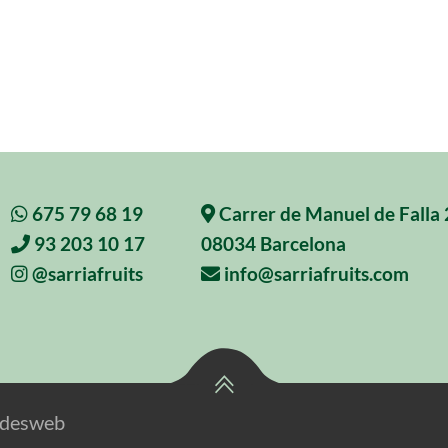
675 79 68 19
Carrer de Manuel de Falla 
93 203 10 17
08034 Barcelona
@sarriafruits
info@sarriafruits.com
odesweb