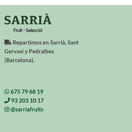
Repartimos en Sarrià, Sant
Gervasi y Pedralbes
(Barcelona).
675 79 68 19
93 203 10 17
@sarriafruits